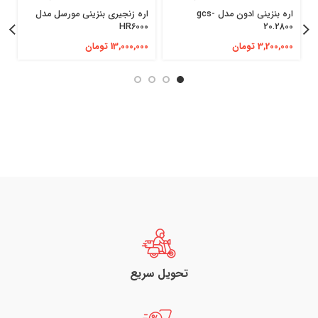
اره بنزینی ادون مدل gcs-
اره زنجیری بنزینی مورسل مدل
20.2800
HR6000
س
3,200,000
تومان
13,000,000
تومان
0
تحویل سریع