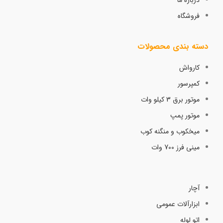
درباره ما
فروشگاه
دسته بندی محصولات
کارواش
کمپرسور
موتور برق 3 کیلو وات
موتور پمپ
میخکوب و منگنه کوب
مینی فرز 700 وات
آچار
ابزارآلات عمومی
اتو لوله