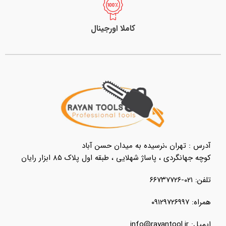
کاملا اورجینال
آدرس : تهران ،نرسیده به میدان حسن آباد
کوچه جهانگردی ، پاساژ شهلایی ، طبقه اول پلاک 85 ابزار رایان
تلفن: ۰۲۱-۶۶۷۳۷۷۲۶
همراه: ۰۹۱۲۹۷۲۶۹۹۷
ایمیل: info@rayantool.ir