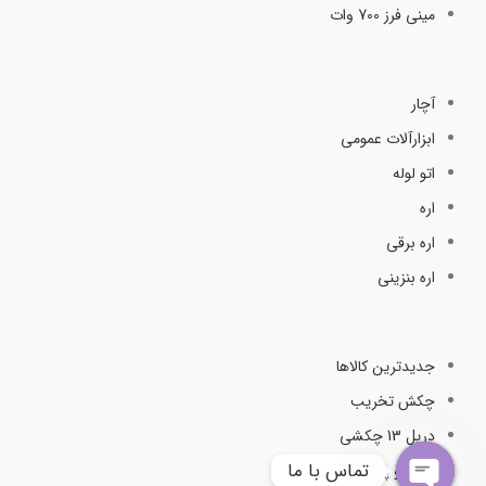
مینی فرز 700 وات
آچار
ابزارآلات عمومی
اتو لوله
اره
اره برقی
اره بنزینی
جدیدترین کالاها
چکش تخریب
دریل 13 چکشی
تماس با ما
دریل و پیچ گوشتی