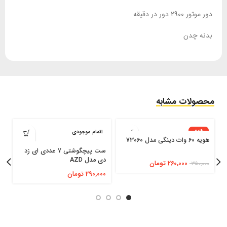
دور موتور 2900 دور در دقیقه
بدنه چدن
محصولات مشابه
-26%
اتمام موجودی
هویه 60 وات دینگی مدل 73060
اتمام موجودی
ست پیچگوشتی 7 عددی ای زد
ن
دی مدل AZD
ورا
260,000
تومان
350,000
290,000
تومان
0