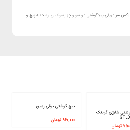
ی،ست بکس سر دریلی،پیچگوشتی دو سو و چهارسو،کمان اره،جعبه پیچ و
اتمام موجودی
ا
پیچ گوشتی برقی رابین
ی
وشتی شارژی گریتک
د
م
960,000
تومان
750
تومان
0