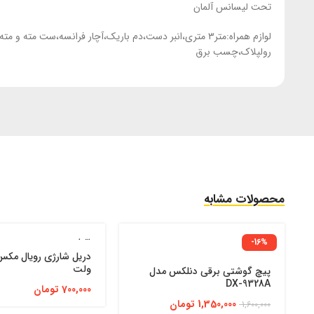
تحت لیسانس آلمان
لوازم همراه:متر۳ متری،انبر دست،دم باریک،آچار فرانسه
رولپلاک،چسب برق
محصولات مشابه
-16%
اتمام موجودی
اتمام موجودی
ولت
پیچ گوشتی برقی دنلکس مدل
DX-9328A
700,000
تومان
1,350,000
تومان
1,600,000